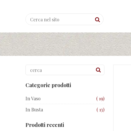
Chips di Peperone Crusco
Categorie prodotti
In Vaso
( 19)
In Busta
( 13)
Prodotti recenti