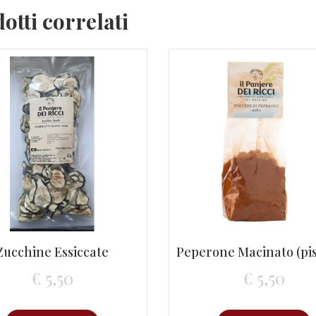
otti correlati
Zucchine Essiccate
€
5,50
€
5,50