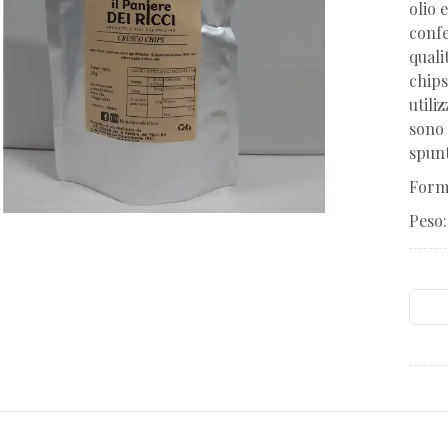
olio 
confe
quali
chips
utili
sono 
spunt
Form
Peso