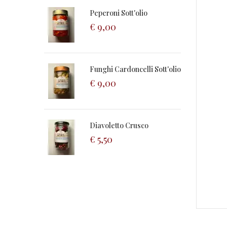
Peperoni Sott'olio
€
9,00
Funghi Cardoncelli Sott'olio
€
9,00
Diavoletto Crusco
€
5,50