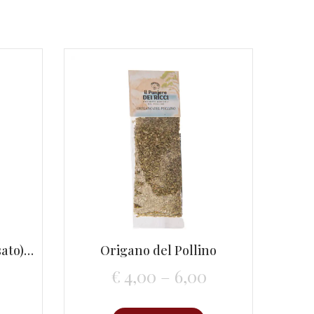
Peperone Macinato (pisato) dolce
Origano del Pollino
€
4,00
– 6,00